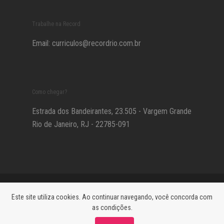
Trabalhe na Record
Email:
curriculos@recordrio.com.br
Como chegar?
Estrada dos Bandeirantes, 23.505 - Vargem Grande
Rio de Janeiro, RJ - 22785-091
© 2021 RECORD RIO - TODOS OS DIREITOS RESERVADOS -
DADOS
Este site utiliza cookies. Ao continuar navegando, você concorda com
DE PRIVACIDADE
as condições.