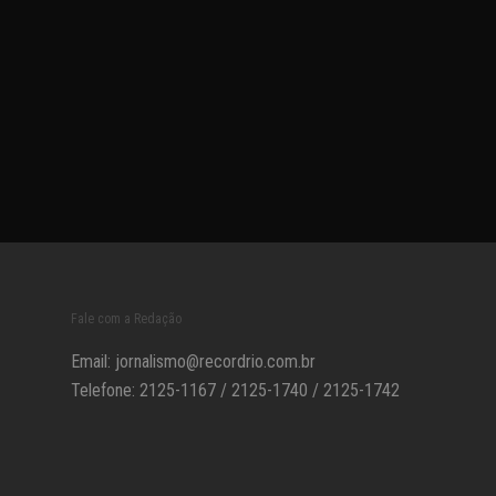
Fale com a Redação
Email:
jornalismo@recordrio.com.br
Telefone: 2125-1167 / 2125-1740 / 2125-1742