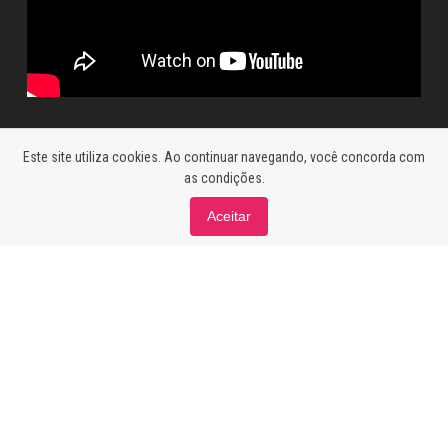
Este site utiliza cookies. Ao continuar navegando, você concorda com
as condições.
Aceitar
Fale com a Redação
Email:
jornalismo@recordrio.com.br
Telefone: 2125-1167 / 2125-1740 / 2125-1742