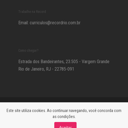
Trabalhe na Record
Email:
curriculos@recordrio.com.br
Como chegar?
Estrada dos Bandeirantes, 23.505 - Vargem Grande
Rio de Janeiro, RJ - 22785-091
© 2021 RECORD RIO - TODOS OS DIREITOS RESERVADOS -
DADOS
Este site utiliza cookies. Ao continuar navegando, você concorda com
DE PRIVACIDADE
as condições.
Aceitar